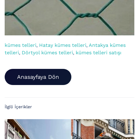
kümes telleri
,
Hatay kümes telleri
,
Antakya kümes
telleri
,
Dörtyol kümes telleri
,
kümes telleri satışı
Anasayfaya Dön
İlgili İçerikler