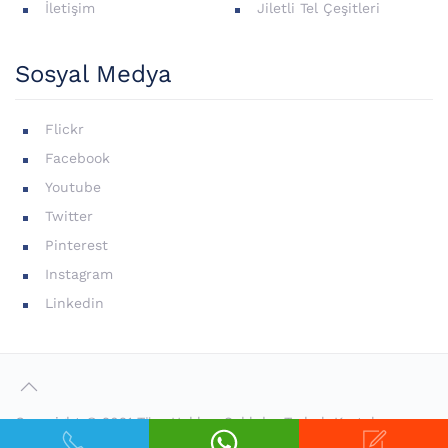
İletişim
Jiletli Tel Çeşitleri
Sosyal Medya
Flickr
Facebook
Youtube
Twitter
Pinterest
Instagram
Linkedin
Copyright © 2021 Tüm Hakları Saklıdır. Torbalı Kartal
Nakliyat Resmi Web Sitesi Web Tasarım:
Koray ÇOKOL