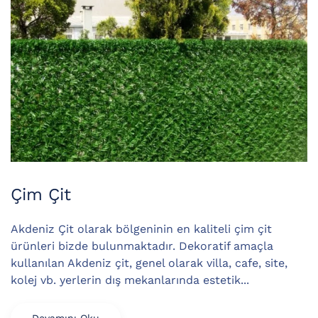
Çim Çit
Akdeniz Çit olarak bölgeninin en kaliteli çim çit
ürünleri bizde bulunmaktadır. Dekoratif amaçla
kullanılan Akdeniz çit, genel olarak villa, cafe, site,
kolej vb. yerlerin dış mekanlarında estetik...
Devamını Oku